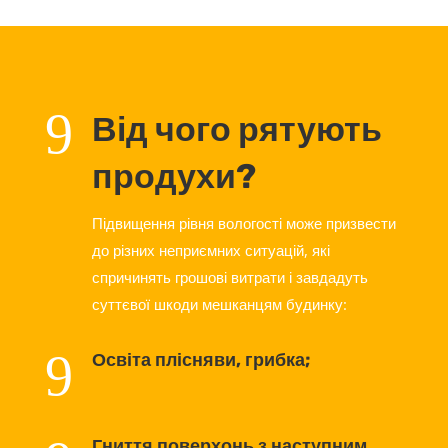
9
Від чого рятують
продухи?
Підвищення рівня вологості може призвести
до різних неприємних ситуацій, які
спричинять грошові витрати і завдадуть
суттєвої шкоди мешканцям будинку:
9
Освіта плісняви, грибка;
Гниття поверхонь з наступним